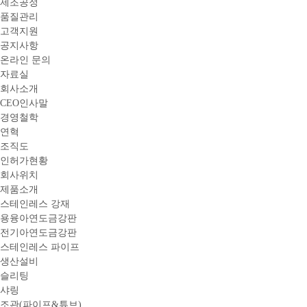
제조공정
품질관리
고객지원
공지사항
온라인 문의
자료실
회사소개
CEO인사말
경영철학
연혁
조직도
인허가현황
회사위치
제품소개
스테인레스 강재
용융아연도금강판
전기아연도금강판
스테인레스 파이프
생산설비
슬리팅
샤링
조관(파이프&튜브)