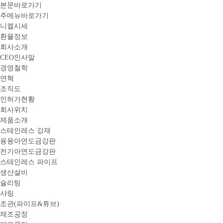
본문바로가기
주메뉴바로가기
니켈시세
환율정보
회사소개
CEO인사말
경영철학
연혁
조직도
인허가현황
회사위치
제품소개
스테인레스 강재
용융아연도금강판
전기아연도금강판
스테인레스 파이프
생산설비
슬리팅
샤링
조관(파이프&튜브)
제조공정